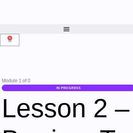
0
Module 1
of 0
IN PROGRESS
Lesson 2 –