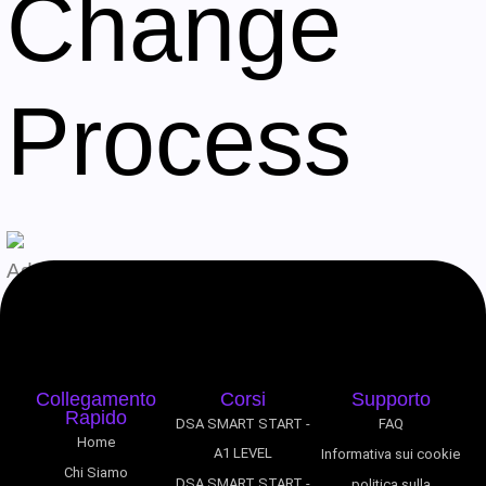
Change
Process
Admin
Agosto 8, 2026
Collegamento
Corsi
Supporto
Rapido
DSA SMART START -
FAQ
Home
A1 LEVEL
Informativa sui cookie
Chi Siamo
DSA SMART START -
politica sulla