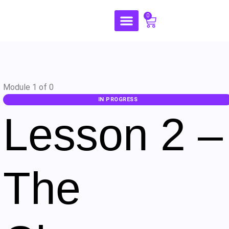
0
Module 1
of 0
IN PROGRESS
Lesson 2 –
The