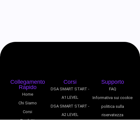
Collegamento
Corsi
Supporto
Rapido
DSA SMART START -
FAQ
Home
A1 LEVEL
Informativa sui cookie
Chi Siamo
DSA SMART START -
politica sulla
Corsi
A2 LEVEL
riservatezza
Prodotti
DSA SMART START -
Pagamento
Contatto
B1 LEVEL
Politica di rimborso e