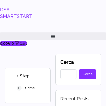
DSA
SMARTSTART
0.00
€
0
Cart
Cerca
Cerca
1 Step
1 time
Recent Posts