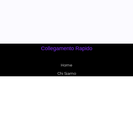
Collegamento Rapido
Home
Chi Siamo
Corsi
Prodotti
Contatto
Corsi
DSA SMART START - A1 LEVEL
DSA SMART START - A2 LEVEL