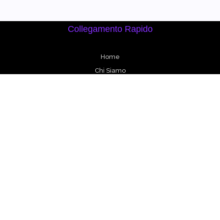
Collegamento Rapido
Home
Chi Siamo
Corsi
Prodotti
Contatto
Corsi
DSA SMART START - A1 LEVEL
DSA SMART START - A2 LEVEL
DSA SMART START - B1 LEVEL
DSA SMART START KIDS - BASIC LEVEL
DSA SMART START KIDS - MEDIUM LEVEL