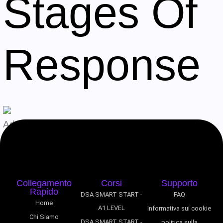
Stages Of
Response
Admin
Agosto 9, 2026
Collegamento
Corsi
Supporto
Rapido
DSA SMART START -
FAQ
Home
A1 LEVEL
Informativa sui cookie
Chi Siamo
DSA SMART START -
politica sulla