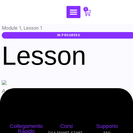
0
Module 1, Lesson 1
IN PROGRESS
Lesson
Admin
Agosto 6, 2026
Collegamento
Corsi
Supporto
Rapido
DSA SMART START -
FAQ