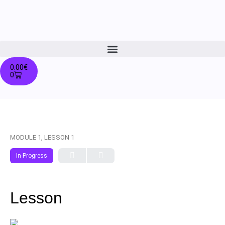
0.00
€
0
MODULE 1, LESSON 1
In Progress
Lesson