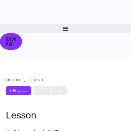
0.00
€
0
MODULE 1, LESSON 1
In Progress
Lesson